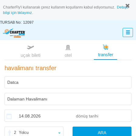
CharterFly'i kullanarak çerez kullanım koşullarını kabul ediyorsunuz.
Detaylı
bilgi için tıklayınız.
TURSAB No:
12097
transfer
uçak bileti
otel
havalimanı transfer
2
Yolcu
ARA