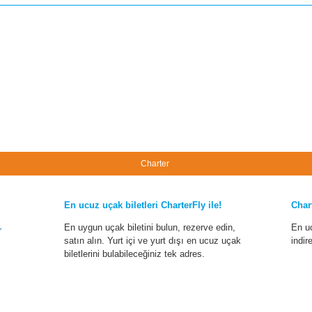
Charter
En ucuz uçak biletleri CharterFly ile!
Char
En uygun uçak biletini bulun, rezerve edin,
En u
r
satın alın. Yurt içi ve yurt dışı en ucuz uçak
indir
biletlerini bulabileceğiniz tek adres.