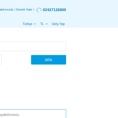
02427126800
akkımızda
Destek Hattı
Türkçe
TL
Giriş Yap
ARA
yabilirsiniz.