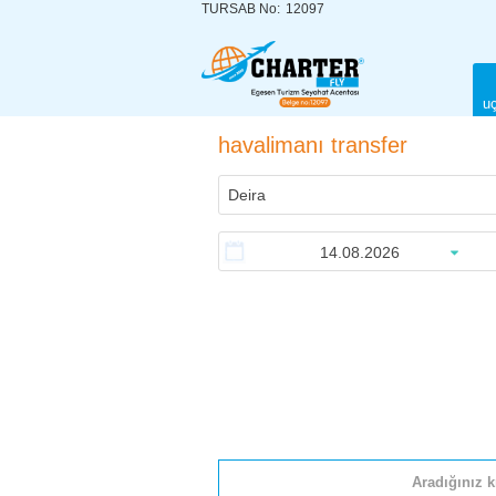
TURSAB No:
12097
uç
havalimanı transfer
Aradığınız k