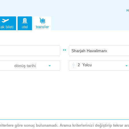
H
ak bileti
otel
transfer
2
Yolcu
riterlere göre sonuç bulunamadı. Arama kriterlerinizi değiştirip tekrar ara