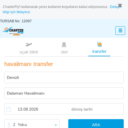
CharterFly'i kullanarak çerez kullanım koşullarını kabul ediyorsunuz.
Detaylı
bilgi için tıklayınız.
TURSAB No:
12097
transfer
uçak bileti
otel
havalimanı transfer
2
Yolcu
ARA