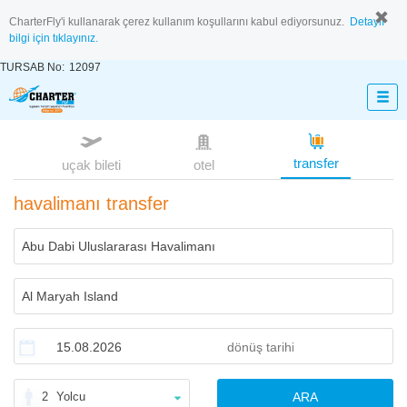
CharterFly'i kullanarak çerez kullanım koşullarını kabul ediyorsunuz.
Detaylı
bilgi için tıklayınız.
TURSAB No:
12097
transfer
uçak bileti
otel
havalimanı transfer
2
Yolcu
ARA