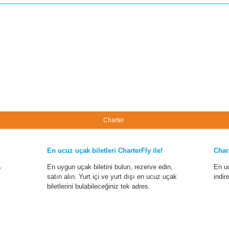
Charter
En ucuz uçak biletleri CharterFly ile!
Char
En uygun uçak biletini bulun, rezerve edin,
En u
r
satın alın. Yurt içi ve yurt dışı en ucuz uçak
indir
biletlerini bulabileceğiniz tek adres.