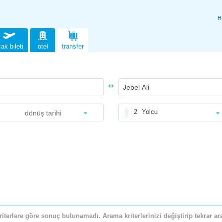
H
ak bileti
otel
transfer
2
Yolcu
riterlere göre sonuç bulunamadı. Arama kriterlerinizi değiştirip tekrar ara