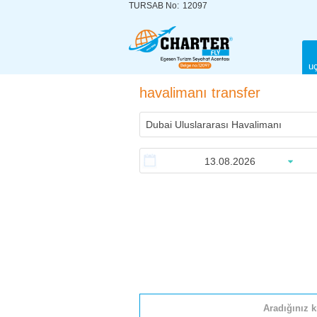
TURSAB No:
12097
uç
havalimanı transfer
Aradığınız k