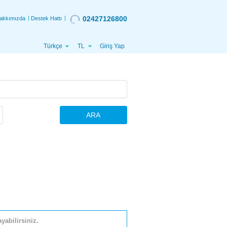
02427126800
akkımızda
Destek Hattı
Türkçe
TL
Giriş Yap
ARA
yabilirsiniz.