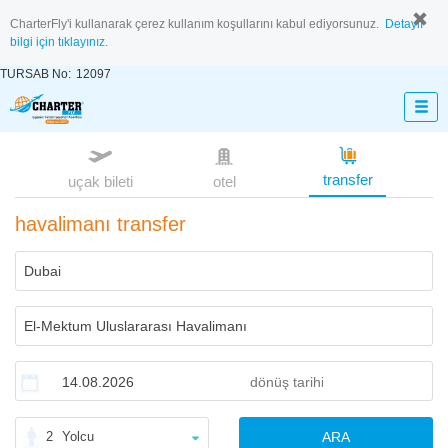
CharterFly'i kullanarak çerez kullanım koşullarını kabul ediyorsunuz.
Detaylı
bilgi için tıklayınız.
TURSAB No:
12097
transfer
uçak bileti
otel
havalimanı transfer
2
Yolcu
ARA