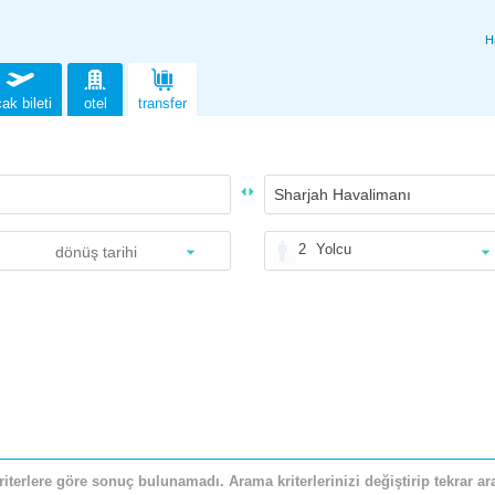
H
ak bileti
otel
transfer
2
Yolcu
riterlere göre sonuç bulunamadı. Arama kriterlerinizi değiştirip tekrar ara