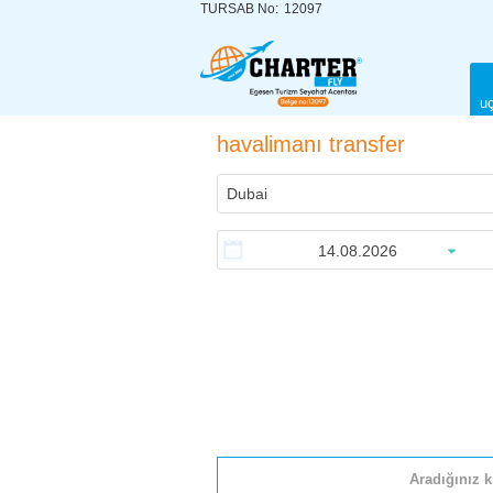
TURSAB No:
12097
uç
havalimanı transfer
Aradığınız k