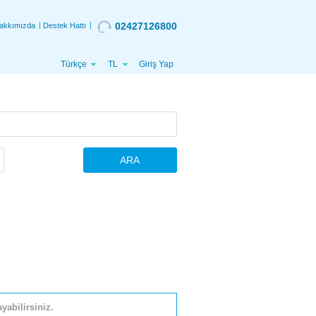
02427126800
akkımızda
Destek Hattı
Türkçe
TL
Giriş Yap
ARA
yabilirsiniz.