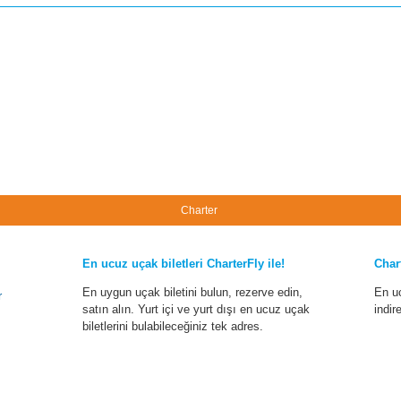
Charter
En ucuz uçak biletleri CharterFly ile!
Char
En uygun uçak biletini bulun, rezerve edin,
En u
r
satın alın. Yurt içi ve yurt dışı en ucuz uçak
indir
biletlerini bulabileceğiniz tek adres.