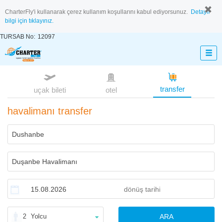
CharterFly'i kullanarak çerez kullanım koşullarını kabul ediyorsunuz.
Detaylı
bilgi için tıklayınız.
TURSAB No:
12097
transfer
uçak bileti
otel
havalimanı transfer
2
Yolcu
ARA