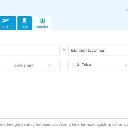
H
ak bileti
otel
transfer
2
Yolcu
riterlere göre sonuç bulunamadı. Arama kriterlerinizi değiştirip tekrar ara