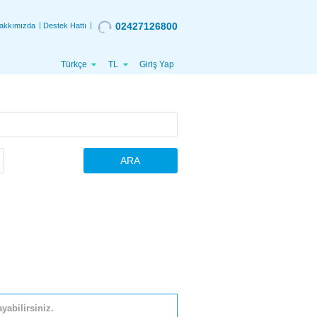
02427126800
akkımızda
Destek Hattı
Türkçe
TL
Giriş Yap
ARA
yabilirsiniz.