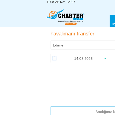
TURSAB No:
12097
uç
havalimanı transfer
Aradığınız k