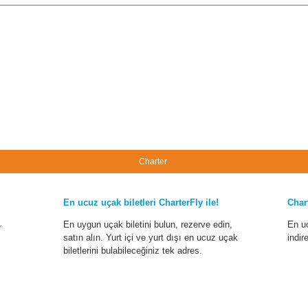
Charter
En ucuz uçak biletleri CharterFly ile!
Char
En uygun uçak biletini bulun, rezerve edin,
En u
r
satın alın. Yurt içi ve yurt dışı en ucuz uçak
indir
biletlerini bulabileceğiniz tek adres.