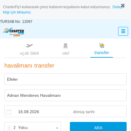
CharterFly'i kullanarak çerez kullanım koşullarını kabul ediyorsunuz.
Detaylı
bilgi için tıklayınız.
TURSAB No:
12097
transfer
uçak bileti
otel
havalimanı transfer
2
Yolcu
ARA