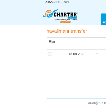
TURSAB No:
12097
uç
havalimanı transfer
Aradığınız k