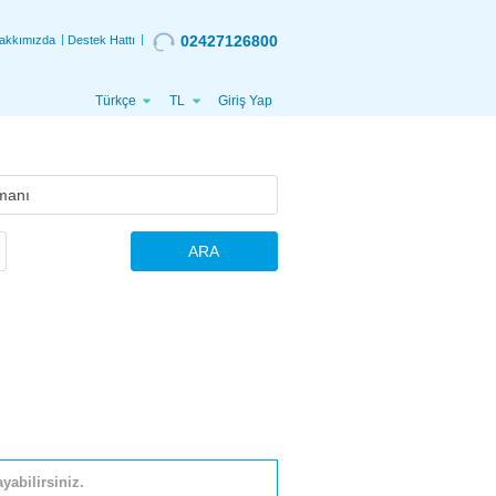
02427126800
akkımızda
Destek Hattı
Türkçe
TL
Giriş Yap
ARA
yabilirsiniz.