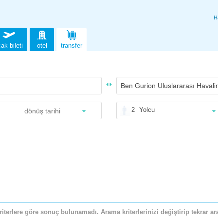
H
ak bileti
otel
transfer
2
Yolcu
riterlere göre sonuç bulunamadı. Arama kriterlerinizi değiştirip tekrar ara