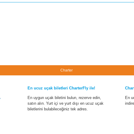
Charter
En ucuz uçak biletleri CharterFly ile!
Char
En uygun uçak biletini bulun, rezerve edin,
En u
r
satın alın. Yurt içi ve yurt dışı en ucuz uçak
indir
biletlerini bulabileceğiniz tek adres.