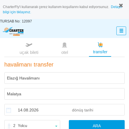
CharterFly'i kullanarak çerez kullanım koşullarını kabul ediyorsunuz.
Detaylı
bilgi için tıklayınız.
TURSAB No:
12097
transfer
uçak bileti
otel
havalimanı transfer
2
Yolcu
ARA