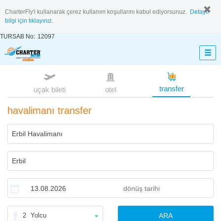
CharterFly'i kullanarak çerez kullanım koşullarını kabul ediyorsunuz.
Detaylı
bilgi için tıklayınız.
TURSAB No:
12097
transfer
uçak bileti
otel
havalimanı transfer
2
Yolcu
ARA