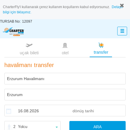
CharterFly'i kullanarak çerez kullanım koşullarını kabul ediyorsunuz.
Detaylı
bilgi için tıklayınız.
TURSAB No:
12097
transfer
uçak bileti
otel
havalimanı transfer
2
Yolcu
ARA