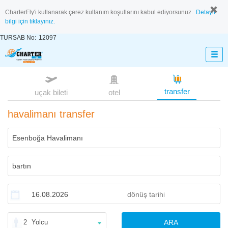
CharterFly'i kullanarak çerez kullanım koşullarını kabul ediyorsunuz.
Detaylı
bilgi için tıklayınız.
TURSAB No:
12097
transfer
uçak bileti
otel
havalimanı transfer
2
Yolcu
ARA