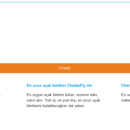
Charter
En ucuz uçak biletleri CharterFly ile!
Char
En uygun uçak biletini bulun, rezerve edin,
En u
r
satın alın. Yurt içi ve yurt dışı en ucuz uçak
indir
biletlerini bulabileceğiniz tek adres.