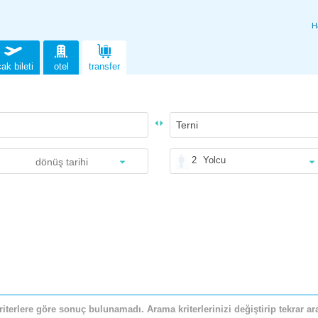
H
ak bileti
otel
transfer
2
Yolcu
riterlere göre sonuç bulunamadı. Arama kriterlerinizi değiştirip tekrar ara