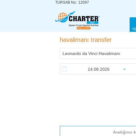
TURSAB No:
12097
uç
havalimanı transfer
Aradığınız k