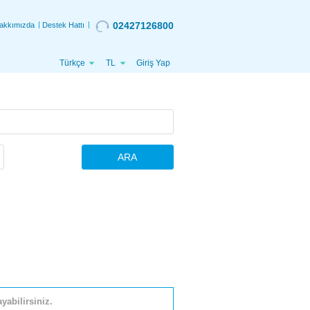
02427126800
akkımızda
Destek Hattı
Türkçe
TL
Giriş Yap
ARA
yabilirsiniz.