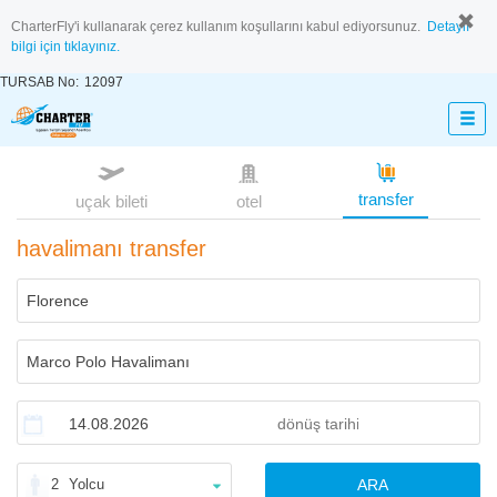
CharterFly'i kullanarak çerez kullanım koşullarını kabul ediyorsunuz.
Detaylı
bilgi için tıklayınız.
TURSAB No:
12097
transfer
uçak bileti
otel
havalimanı transfer
2
Yolcu
ARA