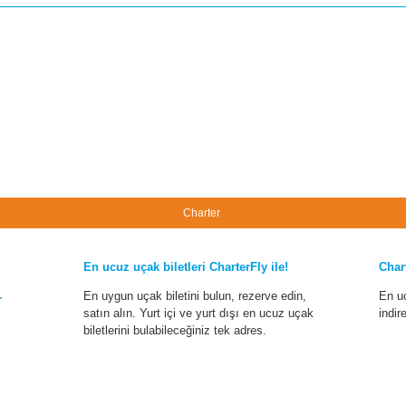
Charter
En ucuz uçak biletleri CharterFly ile!
Char
En uygun uçak biletini bulun, rezerve edin,
En u
r
satın alın. Yurt içi ve yurt dışı en ucuz uçak
indir
biletlerini bulabileceğiniz tek adres.