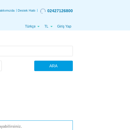
02427126800
akkımızda
Destek Hattı
Türkçe
TL
Giriş Yap
ARA
yabilirsiniz.