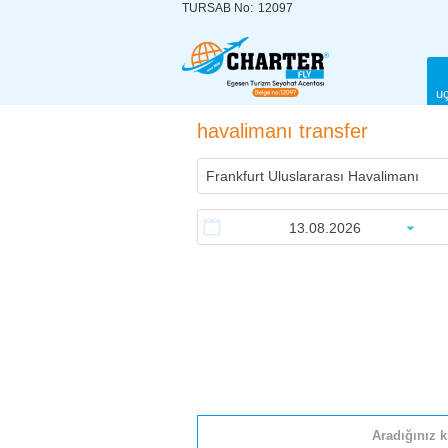
TURSAB No:
12097
uç
havalimanı transfer
Aradığınız k