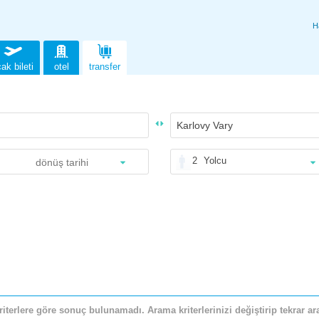
H
ak bileti
otel
transfer
2
Yolcu
riterlere göre sonuç bulunamadı. Arama kriterlerinizi değiştirip tekrar ara