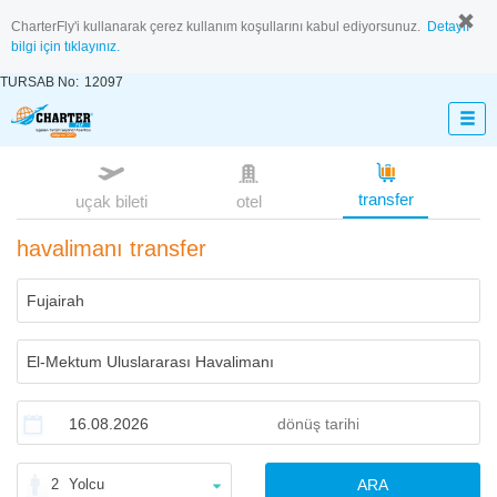
CharterFly'i kullanarak çerez kullanım koşullarını kabul ediyorsunuz.
Detaylı
bilgi için tıklayınız.
TURSAB No:
12097
transfer
uçak bileti
otel
havalimanı transfer
2
Yolcu
ARA