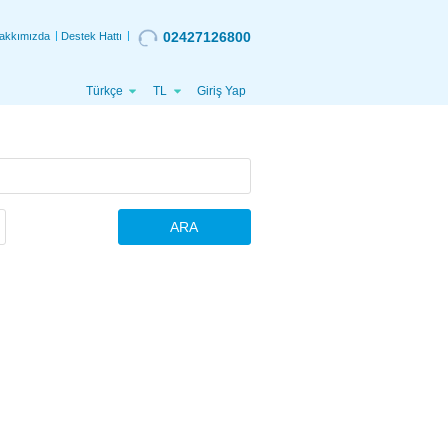
02427126800
akkımızda
Destek Hattı
Türkçe
TL
Giriş Yap
ARA