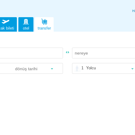
H
ak bileti
otel
transfer
1
Yolcu