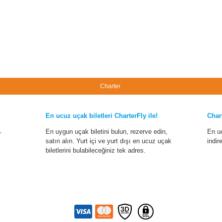
Charter
En ucuz uçak biletleri CharterFly ile!
Char
En uygun uçak biletini bulun, rezerve edin,
En u
r
satın alın. Yurt içi ve yurt dışı en ucuz uçak
indir
biletlerini bulabileceğiniz tek adres.