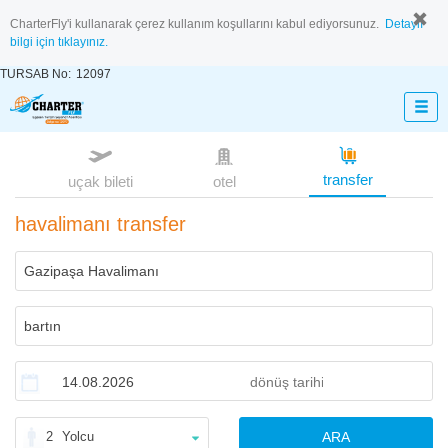
CharterFly'i kullanarak çerez kullanım koşullarını kabul ediyorsunuz.
Detaylı
bilgi için tıklayınız.
TURSAB No:
12097
transfer
uçak bileti
otel
havalimanı transfer
2
Yolcu
ARA