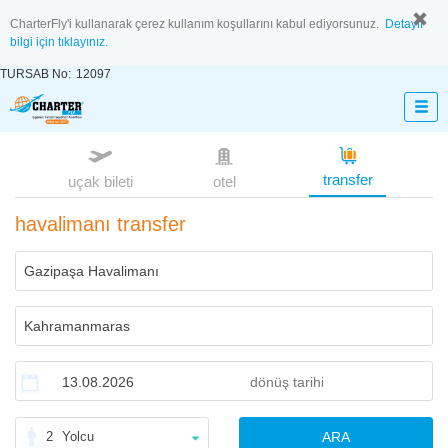
CharterFly'i kullanarak çerez kullanım koşullarını kabul ediyorsunuz.
Detaylı
bilgi için tıklayınız.
TURSAB No:
12097
transfer
uçak bileti
otel
havalimanı transfer
2
Yolcu
ARA