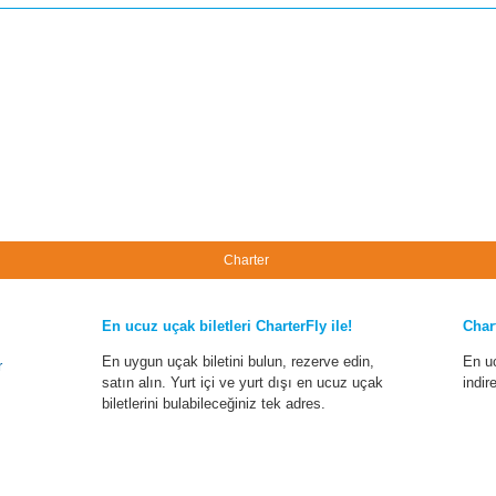
Charter
En ucuz uçak biletleri CharterFly ile!
Char
En uygun uçak biletini bulun, rezerve edin,
En u
r
satın alın. Yurt içi ve yurt dışı en ucuz uçak
indir
biletlerini bulabileceğiniz tek adres.