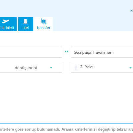
H
ak bileti
otel
transfer
2
Yolcu
riterlere göre sonuç bulunamadı. Arama kriterlerinizi değiştirip tekrar ara