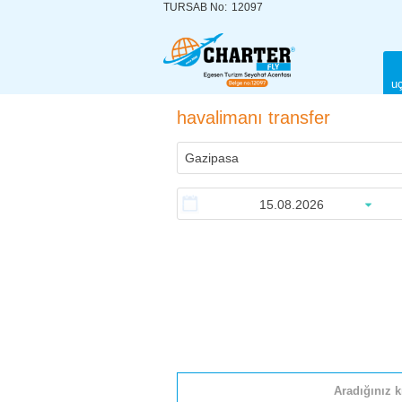
TURSAB No:
12097
uç
havalimanı transfer
Aradığınız k