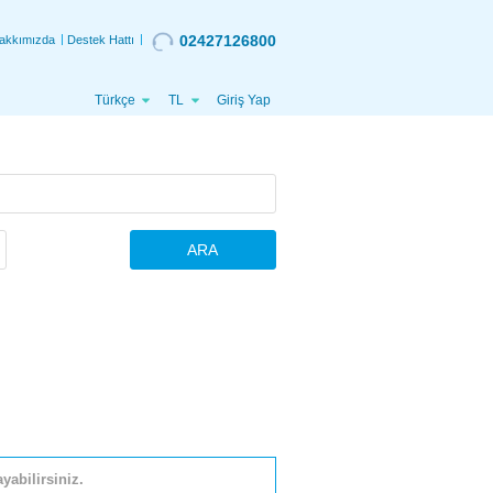
02427126800
akkımızda
Destek Hattı
Türkçe
TL
Giriş Yap
ARA
yabilirsiniz.