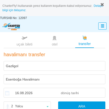
CharterFly'i kullanarak çerez kullanım koşullarını kabul ediyorsunuz.
Detaylı
bilgi için tıklayınız.
TURSAB No:
12097
transfer
uçak bileti
otel
havalimanı transfer
2
Yolcu
ARA