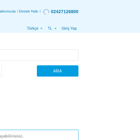
02427126800
akkımızda
Destek Hattı
Türkçe
TL
Giriş Yap
ARA
yabilirsiniz.