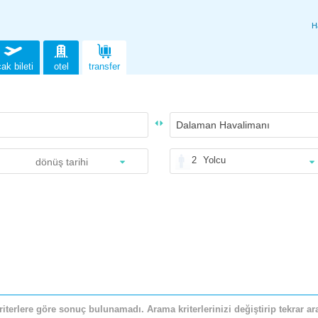
H
ak bileti
otel
transfer
2
Yolcu
riterlere göre sonuç bulunamadı. Arama kriterlerinizi değiştirip tekrar ara