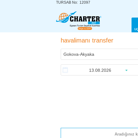
TURSAB No:
12097
uç
havalimanı transfer
Aradığınız k