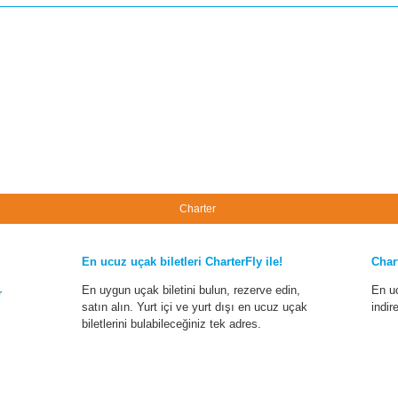
Charter
En ucuz uçak biletleri CharterFly ile!
Char
En uygun uçak biletini bulun, rezerve edin,
En u
r
satın alın. Yurt içi ve yurt dışı en ucuz uçak
indir
biletlerini bulabileceğiniz tek adres.