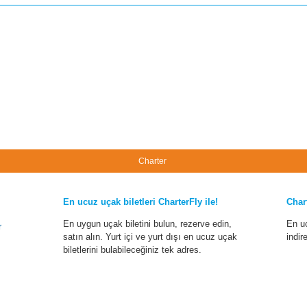
Charter
En ucuz uçak biletleri CharterFly ile!
Char
En uygun uçak biletini bulun, rezerve edin,
En u
r
satın alın. Yurt içi ve yurt dışı en ucuz uçak
indir
biletlerini bulabileceğiniz tek adres.