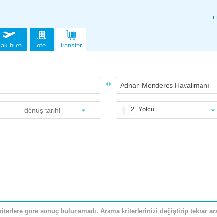
H
ak bileti
otel
transfer
2
Yolcu
riterlere göre sonuç bulunamadı. Arama kriterlerinizi değiştirip tekrar ara