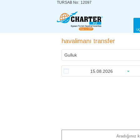
TURSAB No:
12097
uç
havalimanı transfer
Aradığınız k