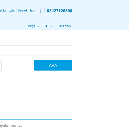
02427126800
akkımızda
Destek Hattı
Türkçe
TL
Giriş Yap
ARA
yabilirsiniz.