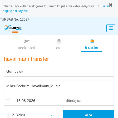
CharterFly'i kullanarak çerez kullanım koşullarını kabul ediyorsunuz.
Detaylı
bilgi için tıklayınız.
TURSAB No:
12097
transfer
uçak bileti
otel
havalimanı transfer
2
Yolcu
ARA