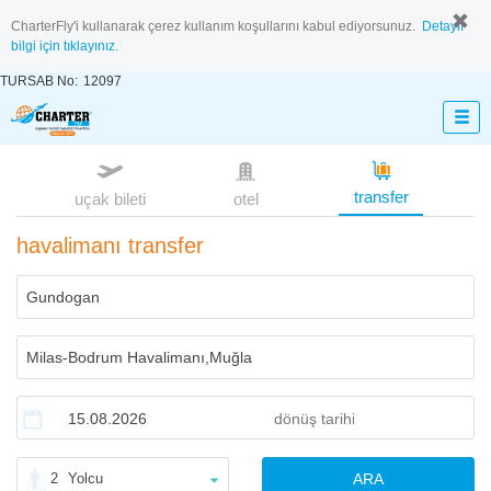
CharterFly'i kullanarak çerez kullanım koşullarını kabul ediyorsunuz.
Detaylı
bilgi için tıklayınız.
TURSAB No:
12097
transfer
uçak bileti
otel
havalimanı transfer
2
Yolcu
ARA