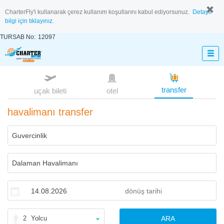
CharterFly'i kullanarak çerez kullanım koşullarını kabul ediyorsunuz.
Detaylı
bilgi için tıklayınız.
TURSAB No:
12097
transfer
uçak bileti
otel
havalimanı transfer
2
Yolcu
ARA