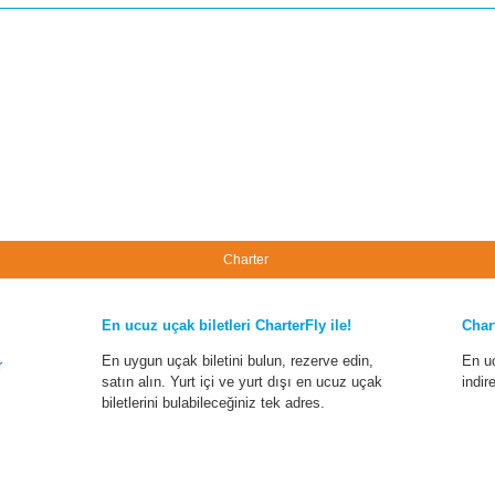
Charter
En ucuz uçak biletleri CharterFly ile!
Char
En uygun uçak biletini bulun, rezerve edin,
En u
r
satın alın. Yurt içi ve yurt dışı en ucuz uçak
indir
biletlerini bulabileceğiniz tek adres.