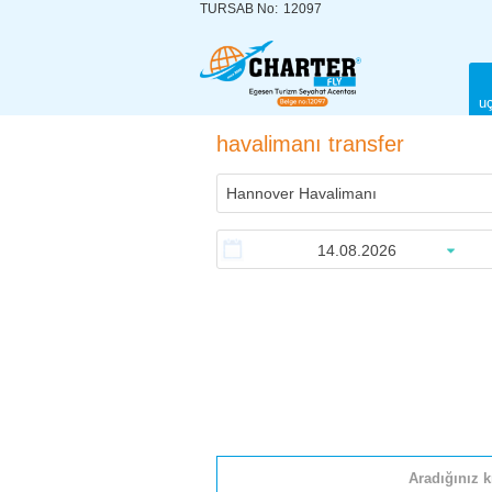
TURSAB No:
12097
uç
havalimanı transfer
Aradığınız k