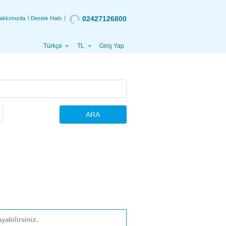
02427126800
akkımızda
Destek Hattı
Türkçe
TL
Giriş Yap
ARA
yabilirsiniz.