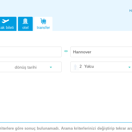
H
ak bileti
otel
transfer
2
Yolcu
riterlere göre sonuç bulunamadı. Arama kriterlerinizi değiştirip tekrar ara