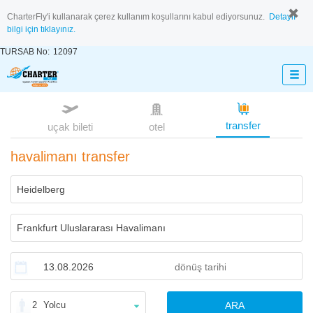
CharterFly'i kullanarak çerez kullanım koşullarını kabul ediyorsunuz.
Detaylı
bilgi için tıklayınız.
TURSAB No:
12097
transfer
uçak bileti
otel
havalimanı transfer
2
Yolcu
ARA