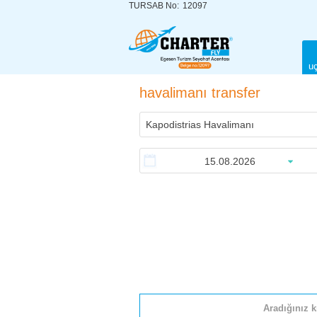
TURSAB No:
12097
uç
havalimanı transfer
Aradığınız k