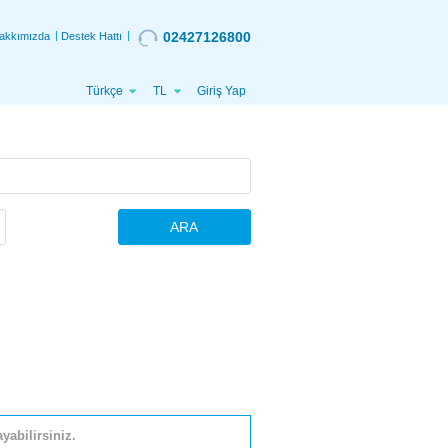
02427126800
akkımızda
Destek Hattı
Türkçe
TL
Giriş Yap
ARA
yabilirsiniz.