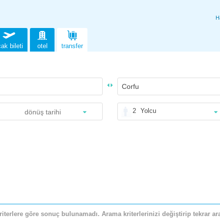
H
ak bileti
otel
transfer
2
Yolcu
riterlere göre sonuç bulunamadı. Arama kriterlerinizi değiştirip tekrar ara