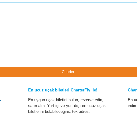
Charter
En ucuz uçak biletleri CharterFly ile!
Char
En uygun uçak biletini bulun, rezerve edin,
En u
r
satın alın. Yurt içi ve yurt dışı en ucuz uçak
indir
biletlerini bulabileceğiniz tek adres.