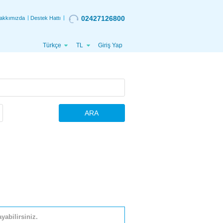
02427126800
akkımızda
Destek Hattı
Türkçe
TL
Giriş Yap
ARA
yabilirsiniz.