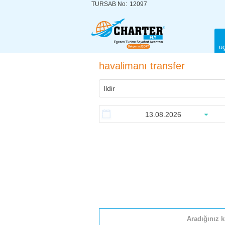
TURSAB No:
12097
uç
havalimanı transfer
Aradığınız k