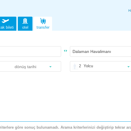
H
ak bileti
otel
transfer
2
Yolcu
riterlere göre sonuç bulunamadı. Arama kriterlerinizi değiştirip tekrar ara