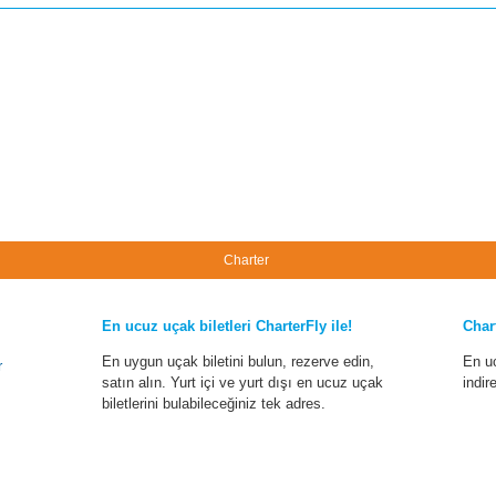
Charter
En ucuz uçak biletleri CharterFly ile!
Char
En uygun uçak biletini bulun, rezerve edin,
En u
r
satın alın. Yurt içi ve yurt dışı en ucuz uçak
indir
biletlerini bulabileceğiniz tek adres.