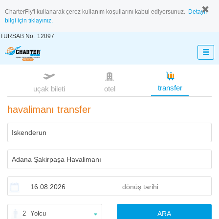
CharterFly'i kullanarak çerez kullanım koşullarını kabul ediyorsunuz.
Detaylı
bilgi için tıklayınız.
TURSAB No:
12097
transfer
uçak bileti
otel
havalimanı transfer
2
Yolcu
ARA