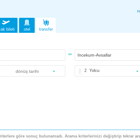
H
ak bileti
otel
transfer
2
Yolcu
riterlere göre sonuç bulunamadı. Arama kriterlerinizi değiştirip tekrar ara