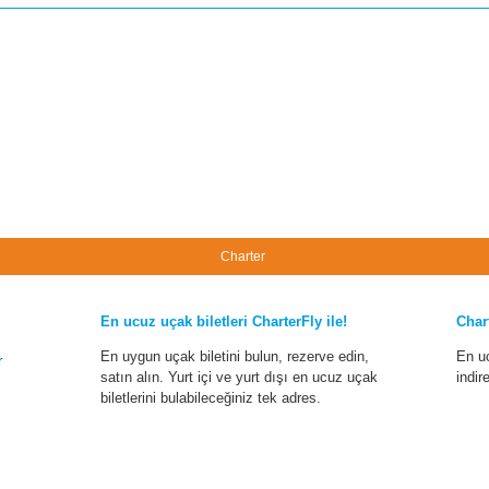
Charter
En ucuz uçak biletleri CharterFly ile!
Char
En uygun uçak biletini bulun, rezerve edin,
En u
r
satın alın. Yurt içi ve yurt dışı en ucuz uçak
indir
biletlerini bulabileceğiniz tek adres.