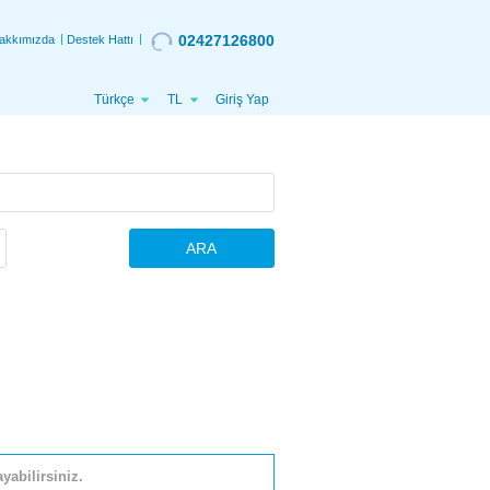
02427126800
akkımızda
Destek Hattı
Türkçe
TL
Giriş Yap
ARA
yabilirsiniz.