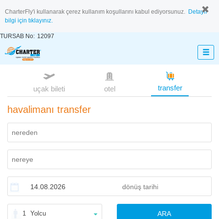
CharterFly'i kullanarak çerez kullanım koşullarını kabul ediyorsunuz.
Detaylı
bilgi için tıklayınız.
TURSAB No:
12097
transfer
uçak bileti
otel
havalimanı transfer
1
Yolcu
ARA