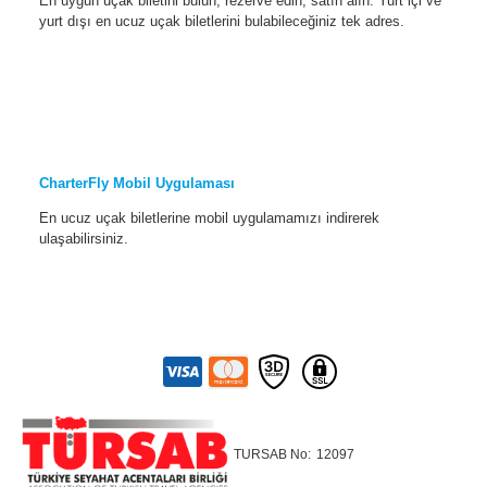
En uygun uçak biletini bulun, rezerve edin, satın alın. Yurt içi ve
yurt dışı en ucuz uçak biletlerini bulabileceğiniz tek adres.
CharterFly Mobil Uygulaması
En ucuz uçak biletlerine mobil uygulamamızı indirerek
ulaşabilirsiniz.
TURSAB No:
12097