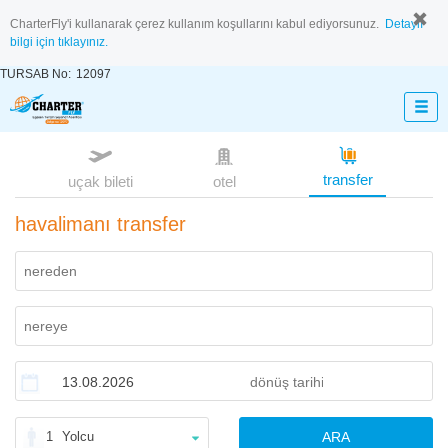
CharterFly'i kullanarak çerez kullanım koşullarını kabul ediyorsunuz.
Detaylı
bilgi için tıklayınız.
TURSAB No:
12097
transfer
uçak bileti
otel
havalimanı transfer
1
Yolcu
ARA