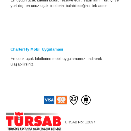
En uygun uçak biletini bulun, rezerve edin, satın alın. Yurt içi ve
yurt dışı en ucuz uçak biletlerini bulabileceğiniz tek adres.
CharterFly Mobil Uygulaması
En ucuz uçak biletlerine mobil uygulamamızı indirerek
ulaşabilirsiniz.
TURSAB No:
12097