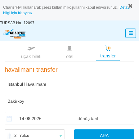
CharterFly'i kullanarak çerez kullanım koşullarını kabul ediyorsunuz.
Detaylı
bilgi için tıklayınız.
TURSAB No:
12097
transfer
uçak bileti
otel
havalimanı transfer
2
Yolcu
ARA