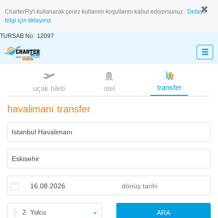
CharterFly'i kullanarak çerez kullanım koşullarını kabul ediyorsunuz.
Detaylı
bilgi için tıklayınız.
TURSAB No:
12097
transfer
uçak bileti
otel
havalimanı transfer
2
Yolcu
ARA