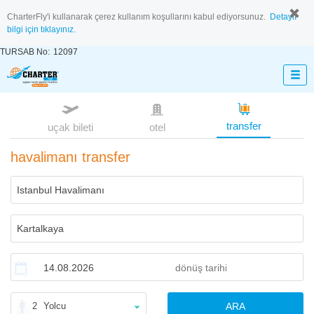
CharterFly'i kullanarak çerez kullanım koşullarını kabul ediyorsunuz.
Detaylı
bilgi için tıklayınız.
TURSAB No:
12097
transfer
uçak bileti
otel
havalimanı transfer
2
Yolcu
ARA