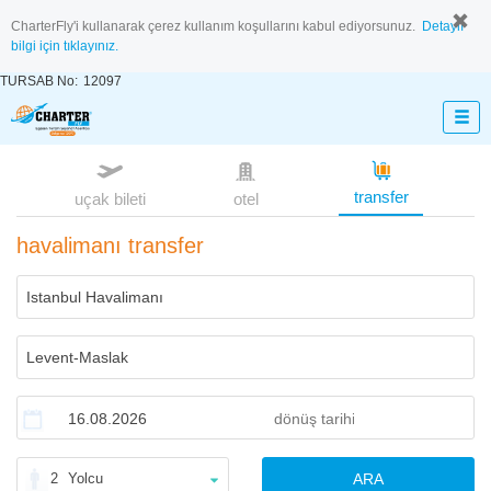
CharterFly'i kullanarak çerez kullanım koşullarını kabul ediyorsunuz.
Detaylı
bilgi için tıklayınız.
TURSAB No:
12097
transfer
uçak bileti
otel
havalimanı transfer
2
Yolcu
ARA