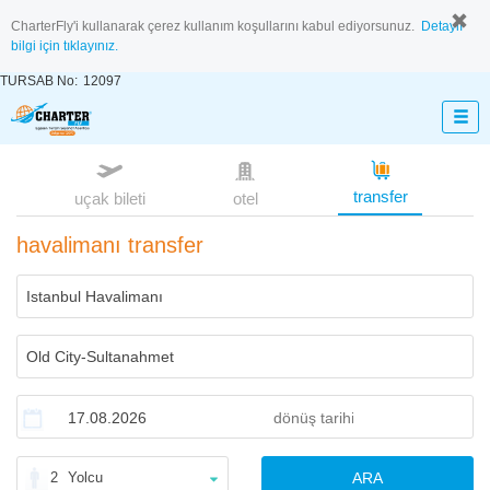
CharterFly'i kullanarak çerez kullanım koşullarını kabul ediyorsunuz.
Detaylı
bilgi için tıklayınız.
TURSAB No:
12097
transfer
uçak bileti
otel
havalimanı transfer
2
Yolcu
ARA