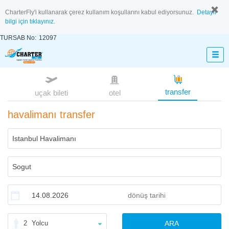
CharterFly'i kullanarak çerez kullanım koşullarını kabul ediyorsunuz.
Detaylı
bilgi için tıklayınız.
TURSAB No:
12097
transfer
uçak bileti
otel
havalimanı transfer
2
Yolcu
ARA