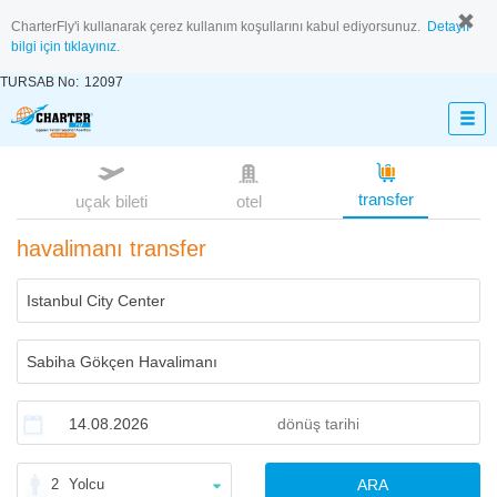
CharterFly'i kullanarak çerez kullanım koşullarını kabul ediyorsunuz.
Detaylı
bilgi için tıklayınız.
TURSAB No:
12097
transfer
uçak bileti
otel
havalimanı transfer
2
Yolcu
ARA