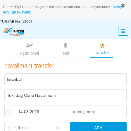
CharterFly'i kullanarak çerez kullanım koşullarını kabul ediyorsunuz.
Detaylı
bilgi için tıklayınız.
TURSAB No:
12097
transfer
uçak bileti
otel
havalimanı transfer
2
Yolcu
ARA