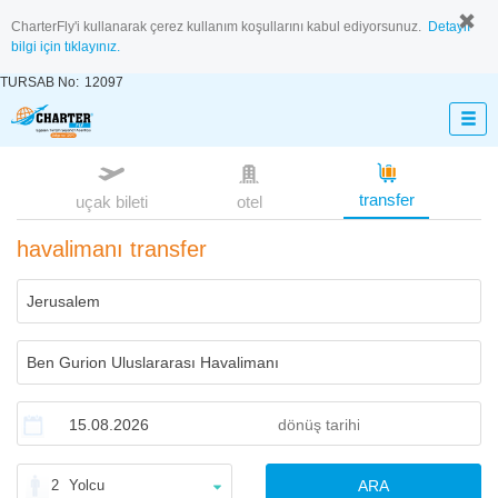
CharterFly'i kullanarak çerez kullanım koşullarını kabul ediyorsunuz.
Detaylı
bilgi için tıklayınız.
TURSAB No:
12097
transfer
uçak bileti
otel
havalimanı transfer
2
Yolcu
ARA