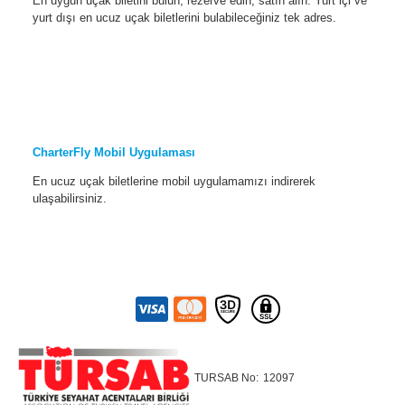
En uygun uçak biletini bulun, rezerve edin, satın alın. Yurt içi ve
yurt dışı en ucuz uçak biletlerini bulabileceğiniz tek adres.
CharterFly Mobil Uygulaması
En ucuz uçak biletlerine mobil uygulamamızı indirerek
ulaşabilirsiniz.
TURSAB No:
12097