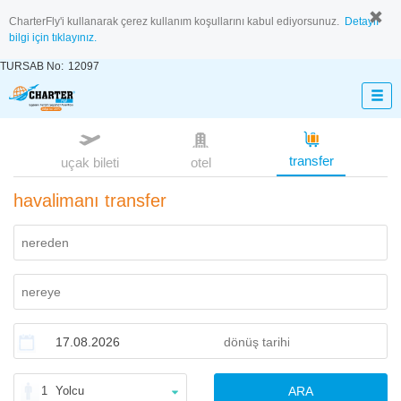
CharterFly'i kullanarak çerez kullanım koşullarını kabul ediyorsunuz.
Detaylı
bilgi için tıklayınız.
TURSAB No:
12097
transfer
uçak bileti
otel
havalimanı transfer
1
Yolcu
ARA