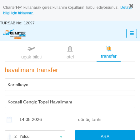
CharterFly'i kullanarak çerez kullanım koşullarını kabul ediyorsunuz.
Detaylı
bilgi için tıklayınız.
TURSAB No:
12097
transfer
uçak bileti
otel
havalimanı transfer
2
Yolcu
ARA