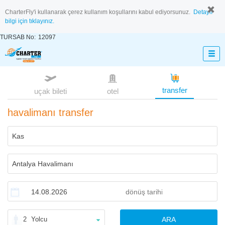
CharterFly'i kullanarak çerez kullanım koşullarını kabul ediyorsunuz.
Detaylı
bilgi için tıklayınız.
TURSAB No:
12097
transfer
uçak bileti
otel
havalimanı transfer
2
Yolcu
ARA