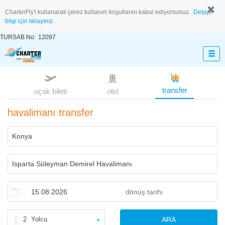
CharterFly'i kullanarak çerez kullanım koşullarını kabul ediyorsunuz.
Detaylı
bilgi için tıklayınız.
TURSAB No:
12097
transfer
uçak bileti
otel
havalimanı transfer
2
Yolcu
ARA